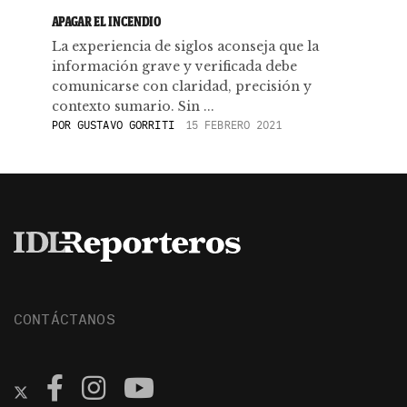
APAGAR EL INCENDIO
La experiencia de siglos aconseja que la
información grave y verificada debe
comunicarse con claridad, precisión y
contexto sumario. Sin ...
POR
GUSTAVO GORRITI
15 FEBRERO 2021
CONTÁCTANOS