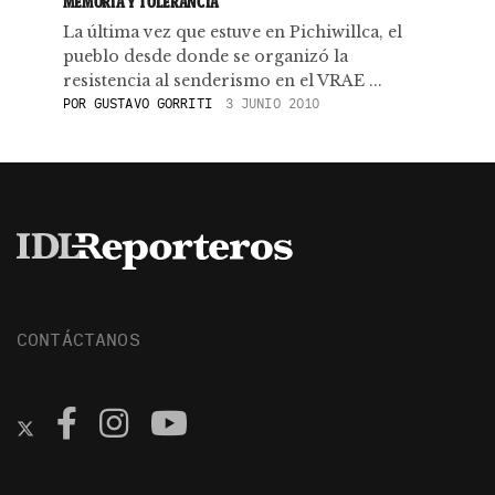
MEMORIA Y TOLERANCIA
La última vez que estuve en Pichiwillca, el
pueblo desde donde se organizó la
resistencia al senderismo en el VRAE ...
POR
GUSTAVO GORRITI
3 JUNIO 2010
CONTÁCTANOS