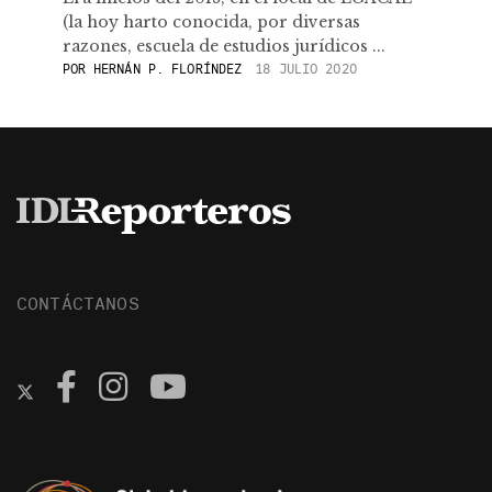
(la hoy harto conocida, por diversas
razones, escuela de estudios jurídicos ...
POR
HERNÁN P. FLORÍNDEZ
18 JULIO 2020
CONTÁCTANOS