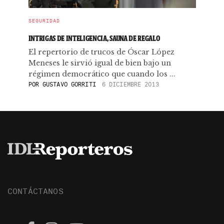
SEGURIDAD
INTRIGAS DE INTELIGENCIA, SAUNA DE REGALO
El repertorio de trucos de Óscar López
Meneses le sirvió igual de bien bajo un
régimen democrático que cuando los ...
POR
GUSTAVO GORRITI
6 DICIEMBRE 2013
CONTÁCTANOS