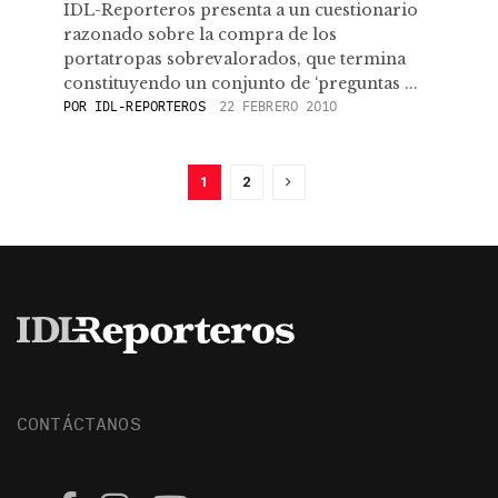
IDL-Reporteros presenta a un cuestionario
razonado sobre la compra de los
portatropas sobrevalorados, que termina
constituyendo un conjunto de ‘preguntas ...
POR
IDL-REPORTEROS
22 FEBRERO 2010
1
2
CONTÁCTANOS