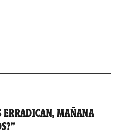
S ERRADICAN, MAÑANA
S?”