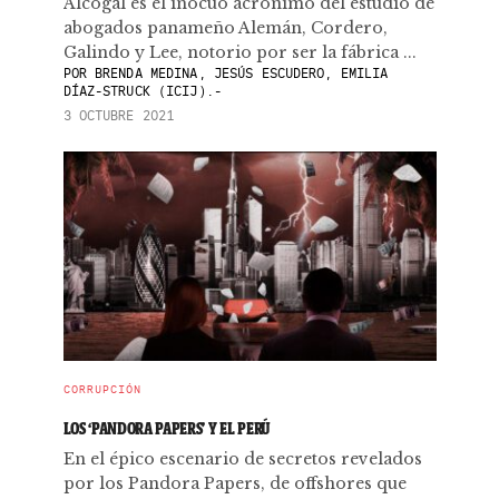
Alcogal es el inocuo acrónimo del estudio de
abogados panameño Alemán, Cordero,
Galindo y Lee, notorio por ser la fábrica ...
POR
BRENDA MEDINA, JESÚS ESCUDERO, EMILIA
DÍAZ-STRUCK (ICIJ).-
3 OCTUBRE 2021
CORRUPCIÓN
LOS ‘PANDORA PAPERS’ Y EL PERÚ
En el épico escenario de secretos revelados
por los Pandora Papers, de offshores que