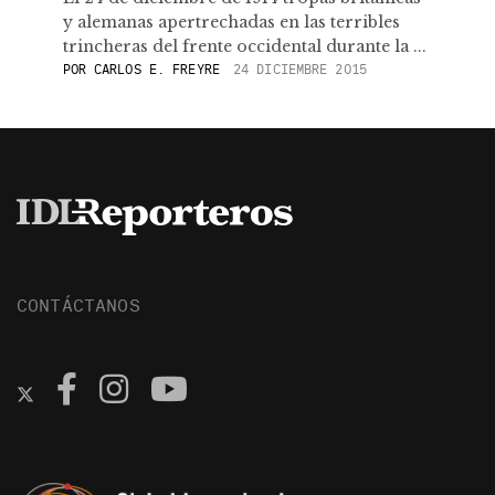
y alemanas apertrechadas en las terribles
trincheras del frente occidental durante la ...
POR
CARLOS E. FREYRE
24 DICIEMBRE 2015
CONTÁCTANOS