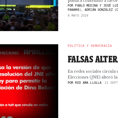
publica contenido a favor 
POR
PABLO MEDINA Y JOSÉ LUI
PANAMÁ), ADRIÁN GONZÁLEZ (
8 MAYO 2024
POLÍTICA Y DEMOCRACIA
FALSAS ALTE
En redes sociales circula
Elecciones (JNE) alteró la
POR
RED AMA LLULLA
21 SEPT