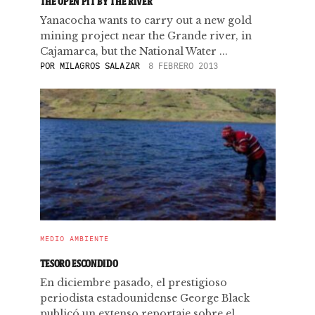
THE OPEN PIT BY THE RIVER
Yanacocha wants to carry out a new gold
mining project near the Grande river, in
Cajamarca, but the National Water ...
POR
MILAGROS SALAZAR
8 FEBRERO 2013
MEDIO AMBIENTE
TESORO ESCONDIDO
En diciembre pasado, el prestigioso
periodista estadounidense George Black
publicó un extenso reportaje sobre el