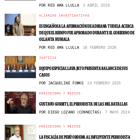
POR
RED AMA LLULLA
3 ABRIL 2026
ALIANZAS INVESTIGATIVAS
ES ENGAÑOSA LA AFIRMACIÓN DE ADRIANA TUDELA ACERCA
DE QUE EL REINFO FUE APROBADO DURANTE EL GOBIERNO DE
OLLANTA HUMALA
POR
RED AMA LLULLA
16 FEBRERO 2026
JUSTICIA
EQUIPO ESPECIAL LAVA JATO PRESENTA BALANCE DE SUS
CASOS
POR
JACQUELINE FOWKS
20 FEBRERO 2025
PERIODISMO Y MEDIOS
GUSTAVO GORRITI, EL PERIODISTA DE LAS MIL BATALLAS
POR
DIEGO LOZANO (CONNECTAS)
7 MAYO 2024
PERIODISMO Y MEDIOS
LA FISCALÍA DE PERÚ ORDENA AL INFLUYENTE PERIODISTA