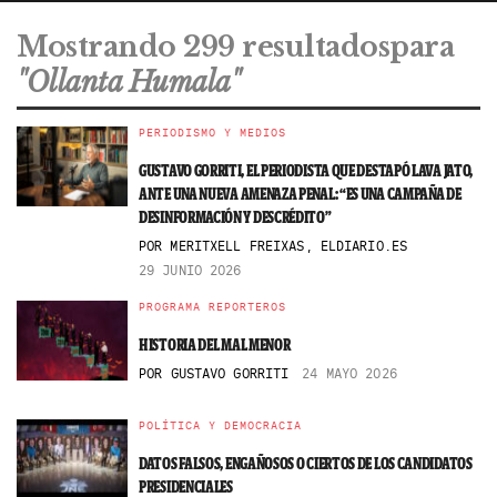
Mostrando 299 resultadospara
"Ollanta Humala"
PERIODISMO Y MEDIOS
GUSTAVO GORRITI, EL PERIODISTA QUE DESTAPÓ LAVA JATO,
ANTE UNA NUEVA AMENAZA PENAL: “ES UNA CAMPAÑA DE
DESINFORMACIÓN Y DESCRÉDITO”
POR
MERITXELL FREIXAS, ELDIARIO.ES
29 JUNIO 2026
PROGRAMA REPORTEROS
HISTORIA DEL MAL MENOR
POR
GUSTAVO GORRITI
24 MAYO 2026
POLÍTICA Y DEMOCRACIA
DATOS FALSOS, ENGAÑOSOS O CIERTOS DE LOS CANDIDATOS
PRESIDENCIALES