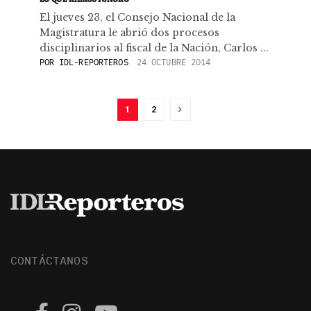
El jueves 23, el Consejo Nacional de la
Magistratura le abrió dos procesos
disciplinarios al fiscal de la Nación, Carlos ...
POR
IDL-REPORTEROS
24 OCTUBRE 2014
1
2
CONTÁCTANOS