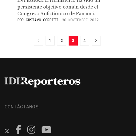
INTEGRAR el Hemisferio ha sido un
persistente objetivo común desde el
Congreso Anfictiónico de Panamá.
POR
GUSTAVO GORRITI
30 NOVIEMBRE 2012
1
2
3
4
CONTÁCTANOS