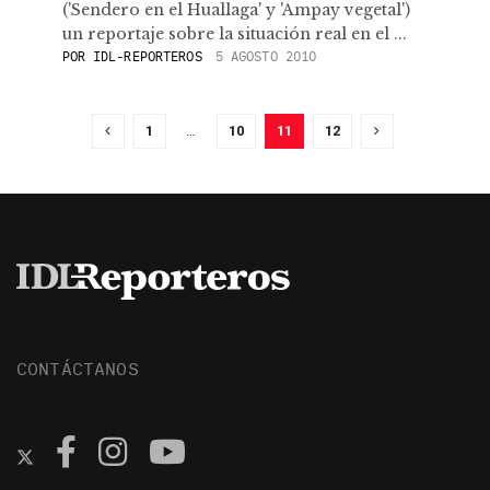
('Sendero en el Huallaga' y 'Ampay vegetal')
un reportaje sobre la situación real en el ...
POR
IDL-REPORTEROS
5 AGOSTO 2010
1
…
10
11
12
CONTÁCTANOS