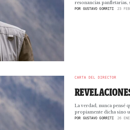
resonancias panfletarias,
POR
GUSTAVO GORRITI
23 FEB
CARTA DEL DIRECTOR
REVELACIONE
La verdad, nunca pensé qu
propiamente dicha sino un
POR
GUSTAVO GORRITI
26 ENE