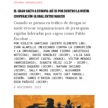
CRIMEN ORGANIZADO
EL GRAN SALTO A EUROPA: ASÍ ES POR DENTRO LA NUEVA
COOPERACIÓN GLOBAL ENTRE NARCOS
Cuando se piensa en tráfico de drogas se
suele evocar organizaciones de jerarquías
rígidas lideradas por capos como Pablo
Escobar ...
POR
VIOLETA SANTIAGO (QUINTO ELEMENTO LAB),
IVÁN ALAMILLO (MEXICANOS CONTRA LA CORRUPCIÓN
Y LA IMPUNIDAD), JUAN OMAR FIERRO (ARISTEGUI
NOTICIAS), DAVID GONZÁLEZ (OCCRP), LILIA SAÚL
(OCCRP), BRECHT CASTEL (KNACK), VÍCTOR MÉNDEZ
(NARCODIARIO), JUANITA VÉLEZ (CLIP - OCCRP),
ANTONIO BAQUERO (OCCRP), NATHAN JACCARD
(OCCRP), SALLY MAIRS (OCCRP), ALEXANDER
DZIADOSZ (OCCRP), PAUL VUGTS (HET PAROOL).
DISEÑO: JAMES O'BRIEN (OCCRP) TRABAJO 3D:
EDIN PAŠOVIĆ (OCCRP)
6 NOVIEMBRE 2023