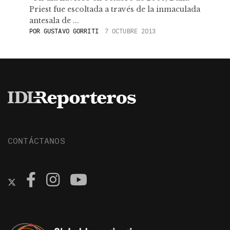
Priest fue escoltada a través de la inmaculada
antesala de ...
POR
GUSTAVO GORRITI
7 OCTUBRE 2013
CONTÁCTANOS