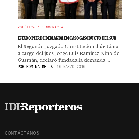
POLÍTICA Y DEMOCRACIA
ESTADO PIERDE DEMANDA EN CASO GASODUCTO DEL SUR
El Segundo Juzgado Constitucional de Lima,
a cargo del juez Jorge Luis Ramírez Niño de
Guzmán, declaró fundada la demanda ...
POR
ROMINA MELLA
16 MARZO 2016
CONTÁCTANOS