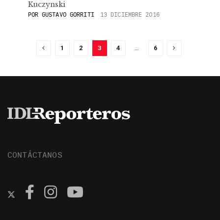
Kuczynski
POR
GUSTAVO GORRITI
13 DICIEMBRE 2016
1
2
3
4
…
6
CONTÁCTANOS