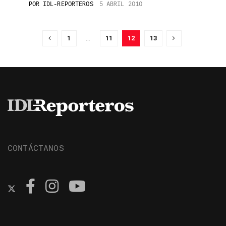
POR
IDL-REPORTEROS
5 ABRIL 2010
1
…
11
12
13
CONTÁCTANOS