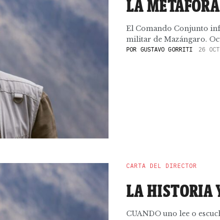
LA METÁFORA
El Comando Conjunto info
militar de Mazángaro. Ocur
POR
GUSTAVO GORRITI
26 OCT
CARTA DEL DIRECTOR
LA HISTORIA 
CUANDO uno lee o escucha