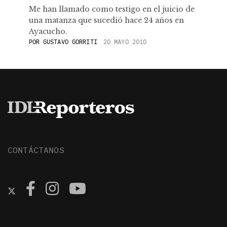
Me han llamado como testigo en el juicio de
una matanza que sucedió hace 24 años en
Ayacucho.
POR
GUSTAVO GORRITI
20 MAYO 2010
CONTÁCTANOS