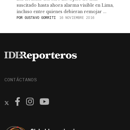
suscitado hasta ahora alarma visible en Lima,
incluso entre quienes debieran remojar ...
POR
GUSTAVO GORRITI
16 NOVIEMBRE 2016
CONTÁCTANOS