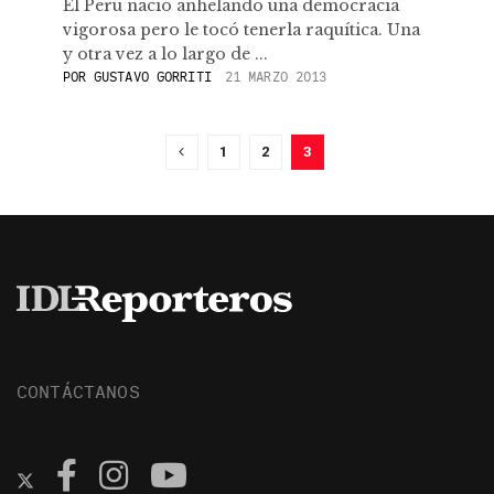
El Perú nació anhelando una democracia
vigorosa pero le tocó tenerla raquítica. Una
y otra vez a lo largo de ...
POR
GUSTAVO GORRITI
21 MARZO 2013
1
2
3
CONTÁCTANOS