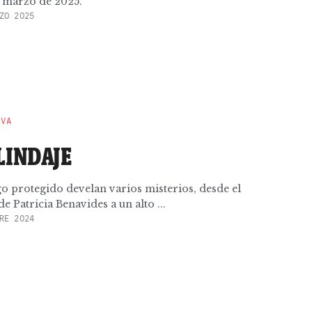
 marzo de 2025.
ZO 2025
EVA
LINDAJE
o protegido develan varios misterios, desde el
e Patricia Benavides a un alto ...
RE 2024