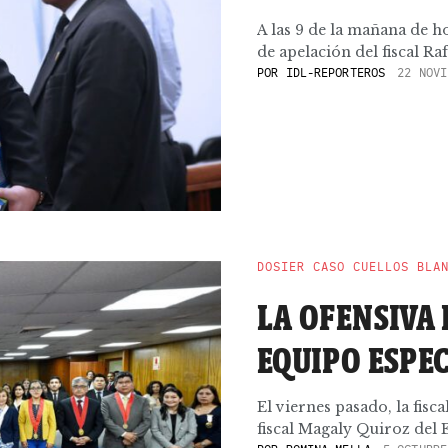
A las 9 de la mañana de ho
de apelación del fiscal Rafa
POR
IDL-REPORTEROS
22 NOVI
DOSIER CASO CUELLOS BLA
LA OFENSIVA
EQUIPO ESPE
El viernes pasado, la fisc
fiscal Magaly Quiroz del E