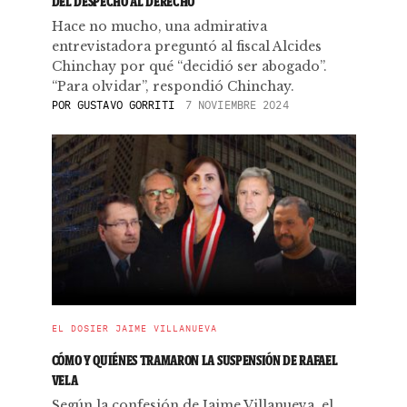
DEL DESPECHO AL DERECHO
Hace no mucho, una admirativa
entrevistadora preguntó al fiscal Alcides
Chinchay por qué “decidió ser abogado”.
“Para olvidar”, respondió Chinchay.
POR
GUSTAVO GORRITI
7 NOVIEMBRE 2024
EL DOSIER JAIME VILLANUEVA
CÓMO Y QUIÉNES TRAMARON LA SUSPENSIÓN DE RAFAEL
VELA
Según la confesión de Jaime Villanueva, el