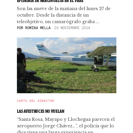
EPIDEMIA DE NARCOVUELOS EN EL VRAE
Son las nueve de la mañana del lunes 27 de
octubre. Desde la distancia de un
teleobjetivo, un camarógrafo graba ...
POR
ROMINA MELLA
20 NOVIEMBRE 2014
CARTA DEL DIRECTOR
LAS AVESTRUCES NO VUELAN
“Santa Rosa, Mayapo y Llochegua parecen el
aeropuerto Jorge Chávez…”, el policía que lo
dice tiene una larga experiencia en ...